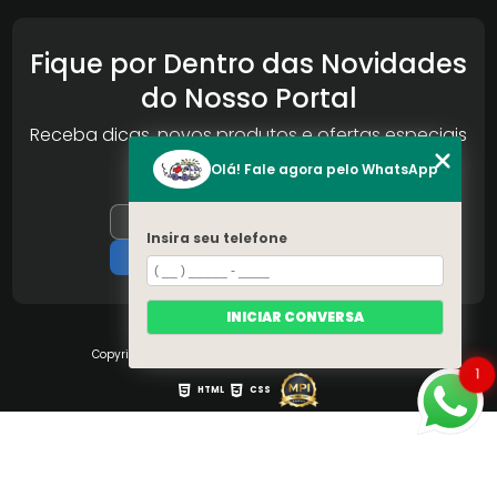
Fique por Dentro das Novidades
do Nosso Portal
Receba dicas, novos produtos e ofertas especiais
da Reconlog
Olá! Fale agora pelo WhatsApp
Insira seu telefone
INICIAR CONVERSA
Copyright © S.O.S Pára-brisa. (Lei 9610 de 19/02/1998)
1
HTML
CSS