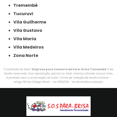
Tremembé
Tucuruvi
Vila Guilherme
Vila Gustavo
Vila Maria
Vila Medeiros
Zona Norte
O conteúdo do texto "
Empresa para Conserto de Para-brisa Tremembé
" é de
direito reservado. Sua reprodução, parcial ou total, mesmo citando nossos links,
é proibida sem a autorização do autor. Crime de violação de direito autoral –
artigo 184 do Código Penal –
Lei 9610/98 - Lei de direitos autorais
.