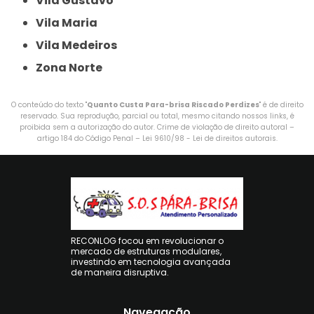
Vila Gustavo
Vila Maria
Vila Medeiros
Zona Norte
O conteúdo do texto "
Quanto Custa Para-brisa Riscado Perdizes
" é de direito
reservado. Sua reprodução, parcial ou total, mesmo citando nossos links, é
proibida sem a autorização do autor. Crime de violação de direito autoral –
artigo 184 do Código Penal –
Lei 9610/98 - Lei de direitos autorais
.
RECONLOG focou em revolucionar o
mercado de estruturas modulares,
investindo em tecnologia avançada
de maneira disruptiva.
Navegação