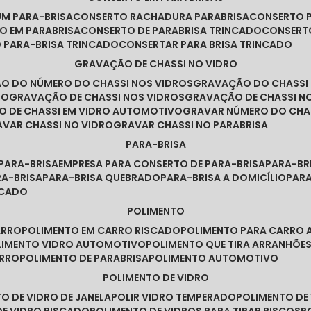
UM PARA-BRISA
CONSERTO RACHADURA PARABRISA
CONSERTO 
TO EM PARABRISA
CONSERTO DE PARABRISA TRINCADO
CONSERT
O PARA-BRISA TRINCADO
CONSERTAR PARA BRISA TRINCADO
GRAVAÇÃO DE CHASSI NO VIDRO
ÃO DO NÚMERO DO CHASSI NOS VIDROS
GRAVAÇÃO DO CHASSI
RO
GRAVAÇÃO DE CHASSI NOS VIDROS
GRAVAÇÃO DE CHASSI N
O DE CHASSI EM VIDRO AUTOMOTIVO
GRAVAR NÚMERO DO CHA
RAVAR CHASSI NO VIDRO
GRAVAR CHASSI NO PARABRISA
PARA-BRISA
 PARA-BRISA
EMPRESA PARA CONSERTO DE PARA-BRISA
PARA-B
RA-BRISA
PARA-BRISA QUEBRADO
PARA-BRISA A DOMICÍLIO
PAR
NCADO
POLIMENTO
ARRO
POLIMENTO EM CARRO RISCADO
POLIMENTO PARA CARRO 
OLIMENTO VIDRO AUTOMOTIVO
POLIMENTO QUE TIRA ARRANHÕ
ARRO
POLIMENTO DE PARABRISA
POLIMENTO AUTOMOTIVO
POLIMENTO DE VIDRO
TO DE VIDRO DE JANELA
POLIR VIDRO TEMPERADO
POLIMENTO D