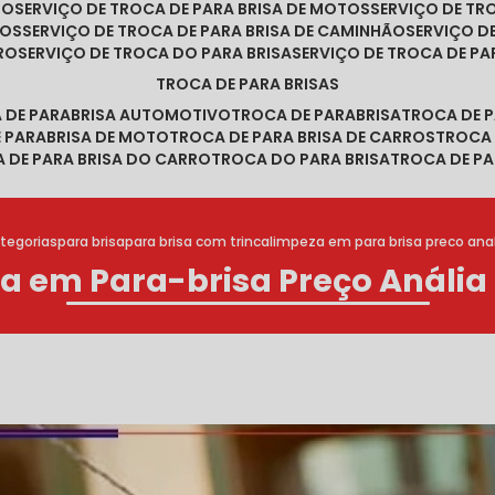
RO
SERVIÇO DE TROCA DE PARA BRISA DE MOTOS
SERVIÇO DE T
ROS
SERVIÇO DE TROCA DE PARA BRISA DE CAMINHÃO
SERVIÇO 
RRO
SERVIÇO DE TROCA DO PARA BRISA
SERVIÇO DE TROCA DE PA
TROCA DE PARA BRISAS
A DE PARABRISA AUTOMOTIVO
TROCA DE PARABRISA
TROCA DE 
E PARABRISA DE MOTO
TROCA DE PARA BRISA DE CARROS
TROCA
A DE PARA BRISA DO CARRO
TROCA DO PARA BRISA
TROCA DE PA
tegorias
para brisa
para brisa com trinca
limpeza em para brisa preco anal
a em Para-brisa Preço Anália