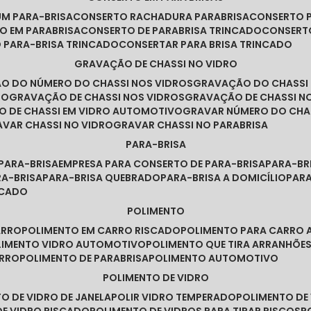
UM PARA-BRISA
CONSERTO RACHADURA PARABRISA
CONSERTO 
TO EM PARABRISA
CONSERTO DE PARABRISA TRINCADO
CONSERT
O PARA-BRISA TRINCADO
CONSERTAR PARA BRISA TRINCADO
GRAVAÇÃO DE CHASSI NO VIDRO
ÃO DO NÚMERO DO CHASSI NOS VIDROS
GRAVAÇÃO DO CHASSI
RO
GRAVAÇÃO DE CHASSI NOS VIDROS
GRAVAÇÃO DE CHASSI N
O DE CHASSI EM VIDRO AUTOMOTIVO
GRAVAR NÚMERO DO CHA
RAVAR CHASSI NO VIDRO
GRAVAR CHASSI NO PARABRISA
PARA-BRISA
 PARA-BRISA
EMPRESA PARA CONSERTO DE PARA-BRISA
PARA-B
RA-BRISA
PARA-BRISA QUEBRADO
PARA-BRISA A DOMICÍLIO
PAR
NCADO
POLIMENTO
ARRO
POLIMENTO EM CARRO RISCADO
POLIMENTO PARA CARRO 
OLIMENTO VIDRO AUTOMOTIVO
POLIMENTO QUE TIRA ARRANHÕ
ARRO
POLIMENTO DE PARABRISA
POLIMENTO AUTOMOTIVO
POLIMENTO DE VIDRO
TO DE VIDRO DE JANELA
POLIR VIDRO TEMPERADO
POLIMENTO D