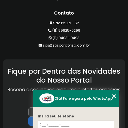
Contato
São Paulo - SP
(11) 99625-0299
(11) 94031-9493
sos@sosparabrisa.com.br
Fique por Dentro das Novidades
do Nosso Portal
Receba dicas, novos produtos e ofertas especiais
da Reconlog
Olá! Fale agora pelo WhatsApp
Insira seu telefone