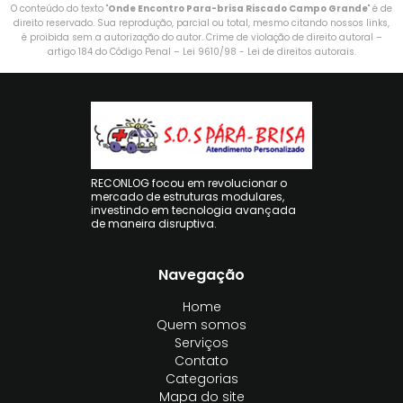
O conteúdo do texto "
Onde Encontro Para-brisa Riscado Campo Grande
" é de
direito reservado. Sua reprodução, parcial ou total, mesmo citando nossos links,
é proibida sem a autorização do autor. Crime de violação de direito autoral –
artigo 184 do Código Penal –
Lei 9610/98 - Lei de direitos autorais
.
RECONLOG focou em revolucionar o
mercado de estruturas modulares,
investindo em tecnologia avançada
de maneira disruptiva.
Navegação
Home
Quem somos
Serviços
Contato
Categorias
Mapa do site