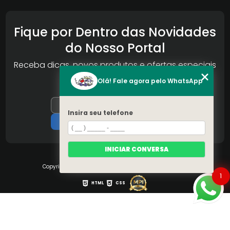
Fique por Dentro das Novidades
do Nosso Portal
Receba dicas, novos produtos e ofertas especiais
da Reconlog
Olá! Fale agora pelo WhatsApp
Insira seu telefone
INICIAR CONVERSA
Copyright © S.O.S Pára-brisa. (Lei 9610 de 19/02/1998)
1
HTML
CSS