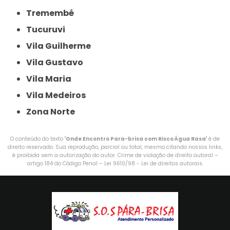
Tremembé
Tucuruvi
Vila Guilherme
Vila Gustavo
Vila Maria
Vila Medeiros
Zona Norte
O conteúdo do texto "
Onde Encontro Para-brisa com Risco Água Rasa
" é de
direito reservado. Sua reprodução, parcial ou total, mesmo citando nossos links,
é proibida sem a autorização do autor. Crime de violação de direito autoral –
artigo 184 do Código Penal –
Lei 9610/98 - Lei de direitos autorais
.