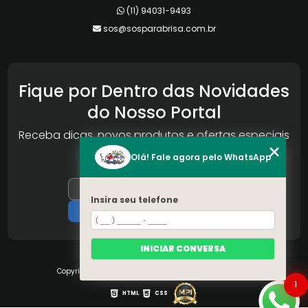
(11) 94031-9493
sos@sosparabrisa.com.br
Fique por Dentro das Novidades
do Nosso Portal
Receba dicas, novos produtos e ofertas especiais
da Reconlog
Olá! Fale agora pelo WhatsApp
Insira seu telefone
INICIAR CONVERSA
Copyright © S.O.S Pára-brisa. (Lei 9610 de 19/02/1998)
1
HTML
CSS