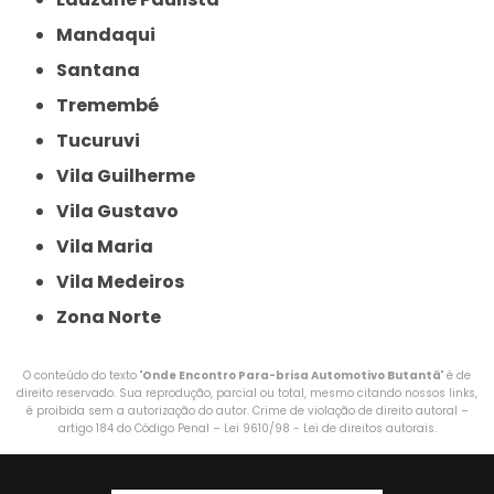
Mandaqui
Santana
Tremembé
Tucuruvi
Vila Guilherme
Vila Gustavo
Vila Maria
Vila Medeiros
Zona Norte
O conteúdo do texto "
Onde Encontro Para-brisa Automotivo Butantã
" é de
direito reservado. Sua reprodução, parcial ou total, mesmo citando nossos links,
é proibida sem a autorização do autor. Crime de violação de direito autoral –
artigo 184 do Código Penal –
Lei 9610/98 - Lei de direitos autorais
.