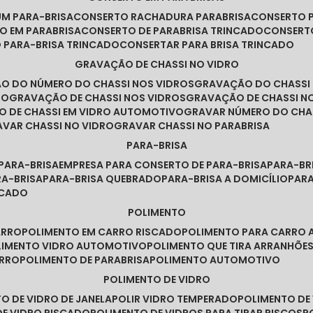
UM PARA-BRISA
CONSERTO RACHADURA PARABRISA
CONSERTO 
TO EM PARABRISA
CONSERTO DE PARABRISA TRINCADO
CONSERT
O PARA-BRISA TRINCADO
CONSERTAR PARA BRISA TRINCADO
GRAVAÇÃO DE CHASSI NO VIDRO
ÃO DO NÚMERO DO CHASSI NOS VIDROS
GRAVAÇÃO DO CHASSI
RO
GRAVAÇÃO DE CHASSI NOS VIDROS
GRAVAÇÃO DE CHASSI N
O DE CHASSI EM VIDRO AUTOMOTIVO
GRAVAR NÚMERO DO CHA
RAVAR CHASSI NO VIDRO
GRAVAR CHASSI NO PARABRISA
PARA-BRISA
 PARA-BRISA
EMPRESA PARA CONSERTO DE PARA-BRISA
PARA-B
RA-BRISA
PARA-BRISA QUEBRADO
PARA-BRISA A DOMICÍLIO
PAR
NCADO
POLIMENTO
ARRO
POLIMENTO EM CARRO RISCADO
POLIMENTO PARA CARRO 
OLIMENTO VIDRO AUTOMOTIVO
POLIMENTO QUE TIRA ARRANHÕ
ARRO
POLIMENTO DE PARABRISA
POLIMENTO AUTOMOTIVO
POLIMENTO DE VIDRO
TO DE VIDRO DE JANELA
POLIR VIDRO TEMPERADO
POLIMENTO D