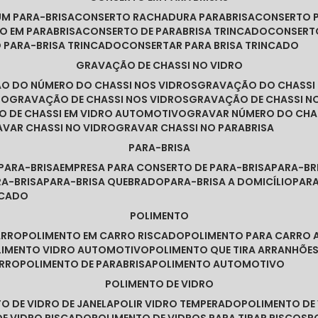
UM PARA-BRISA
CONSERTO RACHADURA PARABRISA
CONSERTO 
TO EM PARABRISA
CONSERTO DE PARABRISA TRINCADO
CONSERT
O PARA-BRISA TRINCADO
CONSERTAR PARA BRISA TRINCADO
GRAVAÇÃO DE CHASSI NO VIDRO
ÃO DO NÚMERO DO CHASSI NOS VIDROS
GRAVAÇÃO DO CHASSI
RO
GRAVAÇÃO DE CHASSI NOS VIDROS
GRAVAÇÃO DE CHASSI N
O DE CHASSI EM VIDRO AUTOMOTIVO
GRAVAR NÚMERO DO CHA
RAVAR CHASSI NO VIDRO
GRAVAR CHASSI NO PARABRISA
PARA-BRISA
 PARA-BRISA
EMPRESA PARA CONSERTO DE PARA-BRISA
PARA-B
RA-BRISA
PARA-BRISA QUEBRADO
PARA-BRISA A DOMICÍLIO
PAR
NCADO
POLIMENTO
ARRO
POLIMENTO EM CARRO RISCADO
POLIMENTO PARA CARRO 
OLIMENTO VIDRO AUTOMOTIVO
POLIMENTO QUE TIRA ARRANHÕ
ARRO
POLIMENTO DE PARABRISA
POLIMENTO AUTOMOTIVO
POLIMENTO DE VIDRO
TO DE VIDRO DE JANELA
POLIR VIDRO TEMPERADO
POLIMENTO D