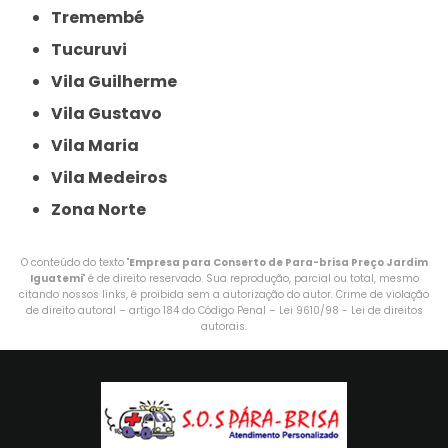
Tremembé
Tucuruvi
Vila Guilherme
Vila Gustavo
Vila Maria
Vila Medeiros
Zona Norte
O conteúdo do texto "
Empresa para Conserto de Para-brisa Preço Jardim
Iguatemi
" é de direito reservado. Sua reprodução, parcial ou total, mesmo
citando nossos links, é proibida sem a autorização do autor. Crime de violação
de direito autoral – artigo 184 do Código Penal –
Lei 9610/98 - Lei de direitos
autorais
.