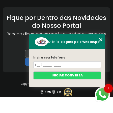
Fique por Dentro das Novidades
do Nosso Portal
Receba dicas, novos produtos e ofertas especiais
da Reconlog
Olá! Fale agora pelo WhatsApp
Insira seu telefone
INICIAR CONVERSA
Copyright © S.O.S Pára-brisa. (Lei 9610 de 19/02/1998)
1
HTML
CSS