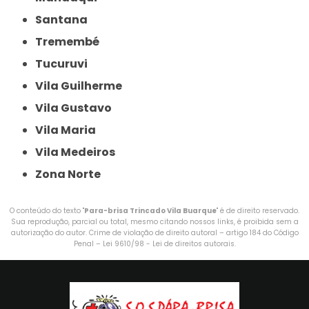
Santana
Tremembé
Tucuruvi
Vila Guilherme
Vila Gustavo
Vila Maria
Vila Medeiros
Zona Norte
O conteúdo do texto "
Para-brisa Trincado Vila Buarque
" é de direito reservado.
Sua reprodução, parcial ou total, mesmo citando nossos links, é proibida sem a
autorização do autor. Crime de violação de direito autoral – artigo 184 do Código
Penal –
Lei 9610/98 - Lei de direitos autorais
.