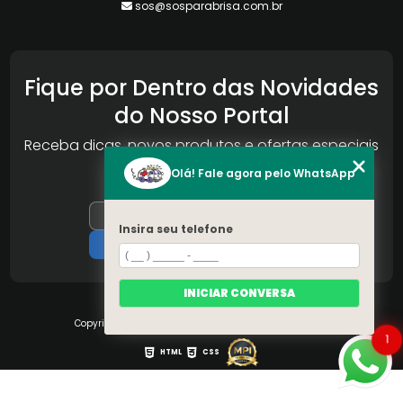
sos@sosparabrisa.com.br
Fique por Dentro das Novidades
do Nosso Portal
Receba dicas, novos produtos e ofertas especiais
da Reconlog
Olá! Fale agora pelo WhatsApp
Insira seu telefone
INICIAR CONVERSA
Copyright © S.O.S Pára-brisa. (Lei 9610 de 19/02/1998)
1
HTML
CSS