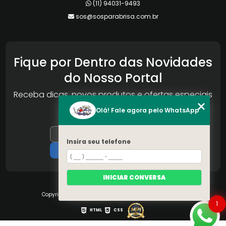
(11) 94031-9493
sos@sosparabrisa.com.br
Fique por Dentro das Novidades
do Nosso Portal
Receba dicas, novos produtos e ofertas especiais
da Reconlog
Olá! Fale agora pelo WhatsApp
Insira seu telefone
INICIAR CONVERSA
Copyright © S.O.S Pára-brisa. (Lei 9610 de 19/02/1998)
1
HTML
CSS