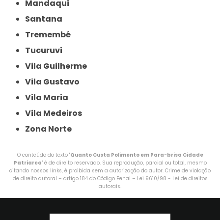
Mandaqui
Santana
Tremembé
Tucuruvi
Vila Guilherme
Vila Gustavo
Vila Maria
Vila Medeiros
Zona Norte
O conteúdo do texto "
Quanto Custa Polimento em Para-brisa Cidade
Patriarca
" é de direito reservado. Sua reprodução, parcial ou total, mesmo
citando nossos links, é proibida sem a autorização do autor. Crime de violação
de direito autoral – artigo 184 do Código Penal –
Lei 9610/98 - Lei de direitos
autorais
.