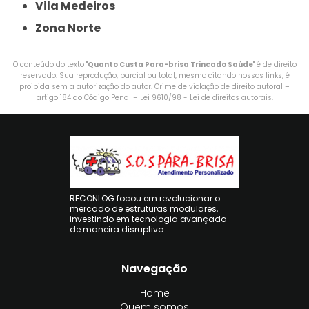
Vila Medeiros
Zona Norte
O conteúdo do texto "
Quanto Custa Para-brisa Trincado Saúde
" é de direito
reservado. Sua reprodução, parcial ou total, mesmo citando nossos links, é
proibida sem a autorização do autor. Crime de violação de direito autoral –
artigo 184 do Código Penal –
Lei 9610/98 - Lei de direitos autorais
.
RECONLOG focou em revolucionar o
mercado de estruturas modulares,
investindo em tecnologia avançada
de maneira disruptiva.
Navegação
Home
Quem somos