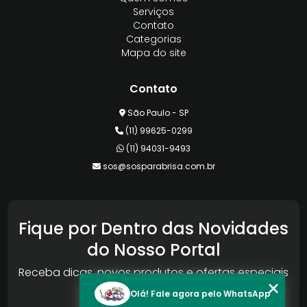
Serviços
Contato
Categorias
Mapa do site
Contato
São Paulo - SP
(11) 99625-0299
(11) 94031-9493
sos@sosparabrisa.com.br
Fique por Dentro das Novidades
do Nosso Portal
Receba dicas, novos produtos e ofertas especiais
da Reconlog
Olá! Fale agora pelo WhatsApp