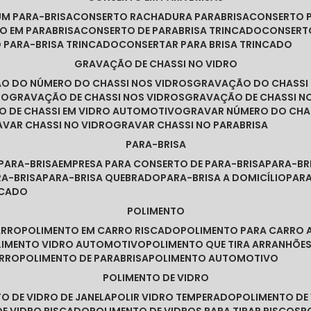
UM PARA-BRISA
CONSERTO RACHADURA PARABRISA
CONSERTO 
TO EM PARABRISA
CONSERTO DE PARABRISA TRINCADO
CONSERT
O PARA-BRISA TRINCADO
CONSERTAR PARA BRISA TRINCADO
GRAVAÇÃO DE CHASSI NO VIDRO
ÃO DO NÚMERO DO CHASSI NOS VIDROS
GRAVAÇÃO DO CHASSI
RO
GRAVAÇÃO DE CHASSI NOS VIDROS
GRAVAÇÃO DE CHASSI N
O DE CHASSI EM VIDRO AUTOMOTIVO
GRAVAR NÚMERO DO CHA
RAVAR CHASSI NO VIDRO
GRAVAR CHASSI NO PARABRISA
PARA-BRISA
 PARA-BRISA
EMPRESA PARA CONSERTO DE PARA-BRISA
PARA-B
RA-BRISA
PARA-BRISA QUEBRADO
PARA-BRISA A DOMICÍLIO
PAR
NCADO
POLIMENTO
ARRO
POLIMENTO EM CARRO RISCADO
POLIMENTO PARA CARRO 
OLIMENTO VIDRO AUTOMOTIVO
POLIMENTO QUE TIRA ARRANHÕ
ARRO
POLIMENTO DE PARABRISA
POLIMENTO AUTOMOTIVO
POLIMENTO DE VIDRO
TO DE VIDRO DE JANELA
POLIR VIDRO TEMPERADO
POLIMENTO D