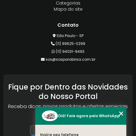
Categorias
Mapa do site
Contato
São Paulo - SP
(11) 99625-0299
(11) 94031-9493
sos@sosparabrisa.com.br
Fique por Dentro das Novidades
do Nosso Portal
Receba dicas, novos produtos e ofertas especiais
da Reconlog
Olá! Fale agora pelo WhatsApp
Insira seu telefone