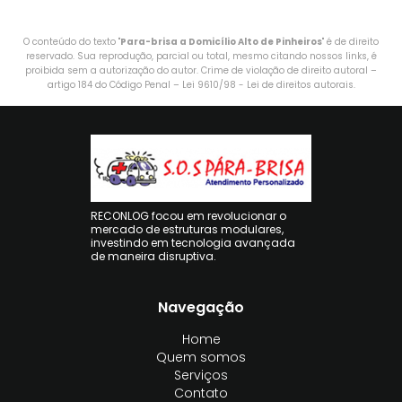
O conteúdo do texto "
Para-brisa a Domicílio Alto de Pinheiros
" é de direito
reservado. Sua reprodução, parcial ou total, mesmo citando nossos links, é
proibida sem a autorização do autor. Crime de violação de direito autoral –
artigo 184 do Código Penal –
Lei 9610/98 - Lei de direitos autorais
.
RECONLOG focou em revolucionar o
mercado de estruturas modulares,
investindo em tecnologia avançada
de maneira disruptiva.
Navegação
Home
Quem somos
Serviços
Contato