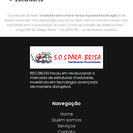
O conteúdo do texto "
Onde Encontro Para-brisa Automotivo Grajau
" é de
direito reservado. Sua reprodução, parcial ou total, mesmo citando nossos links,
é proibida sem a autorização do autor. Crime de violação de direito autoral –
artigo 184 do Código Penal –
Lei 9610/98 - Lei de direitos autorais
.
RECONLOG focou em revolucionar o
mercado de estruturas modulares,
investindo em tecnologia avançada
de maneira disruptiva.
Navegação
Home
Quem somos
Serviços
Contato