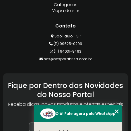
Categorias
Mapa do site
Contato
São Paulo - SP
(11) 99625-0299
(11) 94031-9493
sos@sosparabrisa.com.br
Fique por Dentro das Novidades
do Nosso Portal
Receba dicas, novos produtos e ofertas especiais
da Reconlog
Olá! Fale agora pelo WhatsApp